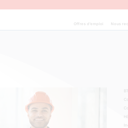
Offres d’emploi
Nous re
B
Co
C
Hô
In