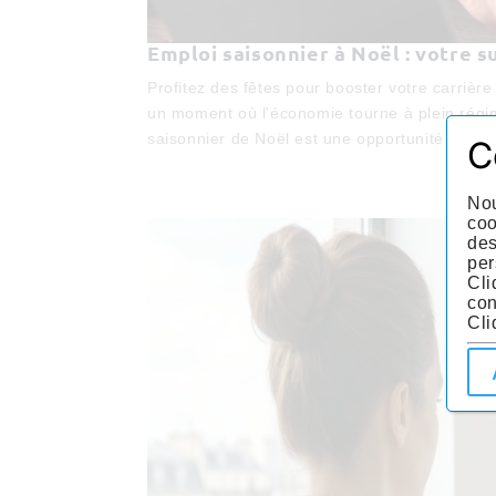
Emploi saisonnier à Noël : votre s
Profitez des fêtes pour booster votre carrière
un moment où l'économie tourne à plein régi
saisonnier de Noël est une opportunité en or,
C
Nou
coo
des
per
Cli
con
Cli