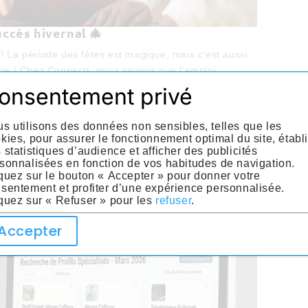
uccès hivernal 🎄
 ! La période des fêtes est magique, mais c'est aussi
me ! Chez Connectt, nous savons que l'emploi
 que vous soyez étudiant à la...
onsentement privé
s utilisons des données non sensibles, telles que les
kies, pour assurer le fonctionnement optimal du site, établi
 statistiques d’audience et afficher des publicités
sonnalisées en fonction de vos habitudes de navigation.
quez sur le bouton « Accepter » pour donner votre
sentement et profiter d’une expérience personnalisée.
quez sur « Refuser » pour les
refuser
.
Accepter