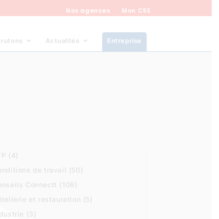
Nos agences
Mon CSE
crutons
Actualités
Entreprise
TP
(4)
nditions de travail
(50)
onseils Connectt
(106)
tellerie et restauration
(5)
dustrie
(3)