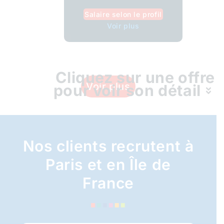
Salaire selon le profil
Voir plus
Cliquez sur une offre
Voir plus
pour voir son détail
Nos clients recrutent à
Paris et en Île de
France