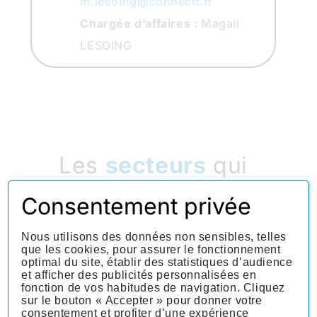
m.lesoing@connectt.fr
Chargée d’affaires :
Magali
LESOING
Les
secteurs
qui
recrutent
Consentement privée
Trouve ton
secteur
,
Connectt trouve ta
Nous utilisons des données non sensibles, telles
que les cookies, pour assurer le fonctionnement
mission
optimal du site, établir des statistiques d’audience
et afficher des publicités personnalisées en
fonction de vos habitudes de navigation. Cliquez
sur le bouton « Accepter » pour donner votre
consentement et profiter d’une expérience