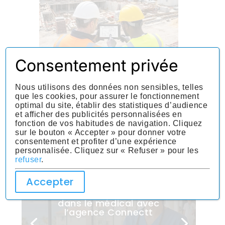
Consentement privée
Nous utilisons des données non sensibles, telles
que les cookies, pour assurer le fonctionnement
optimal du site, établir des statistiques d’audience
Blog qui pourrait vous intéresser
et afficher des publicités personnalisées en
fonction de vos habitudes de navigation. Cliquez
sur le bouton « Accepter » pour donner votre
consentement et profiter d’une expérience
personnalisée. Cliquez sur « Refuser » pour les
refuser
.
Accepter
Travail interim Nice :
orientez votre carrière
dans le médical avec
l’agence Connectt