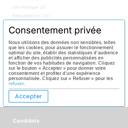
Informatique
(3)
Rémunération
(23)
Santé et medical
(11)
Consentement privée
Tertiaire
(1)
Transport et logistique
(3)
Nous utilisons des données non sensibles, telles
que les cookies, pour assurer le fonctionnement
Vie Professionnelle
(93)
optimal du site, établir des statistiques d’audience
et afficher des publicités personnalisées en
fonction de vos habitudes de navigation. Cliquez
sur le bouton « Accepter » pour donner votre
consentement et profiter d’une expérience
personnalisée. Cliquez sur « Refuser » pour les
refuser
.
Accepter
Candidats