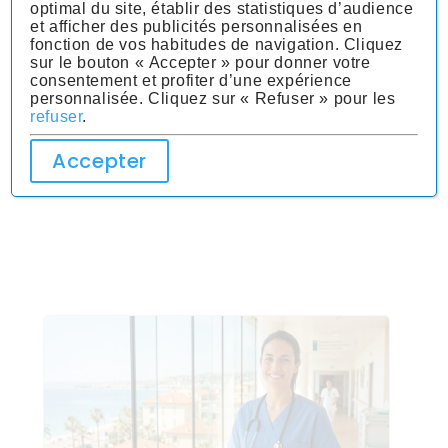
conséquences ?
optimal du site, établir des statistiques d’audience
et afficher des publicités personnalisées en
APPARITION MEDIATIQUE – 23 février
fonction de vos habitudes de navigation. Cliquez
2025 Le...
sur le bouton « Accepter » pour donner votre
consentement et profiter d’une expérience
personnalisée. Cliquez sur « Refuser » pour les
Lire plus
refuser
.
Accepter