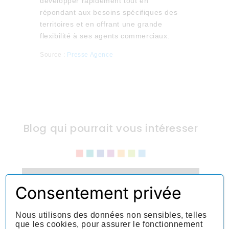
développer rapidement tout en
répondant aux besoins spécifiques des
territoires et en offrant une grande
flexibilité à ses agents commerciaux.
Source :
Presse Agence
Blog qui pourrait vous intéresser
Consentement privée
Baisse de l’emploi en
Intérim en 2024 – 2025 :
Nous utilisons des données non sensibles, telles
quelles causes et
que les cookies, pour assurer le fonctionnement