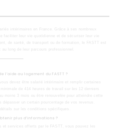
lariés intérimaires en France. Grâce à ses nombreux
de faciliter leur vie quotidienne et de sécuriser leur vie
ent, de santé, de transport ou de formation, le FASTT est
t au long de leur parcours professionnel.
 de l’aide au logement du FASTT ?
ous devez être salarié intérimaire et remplir certaines
 minimale de 414 heures de travail sur les 12 derniers
 au moins 3 mois ou être renouvelée pour atteindre cette
pas dépasser un certain pourcentage de vos revenus.
étails sur les conditions spécifiques.
tenir plus d’informations ?
s et services offerts par le FASTT, vous pouvez les