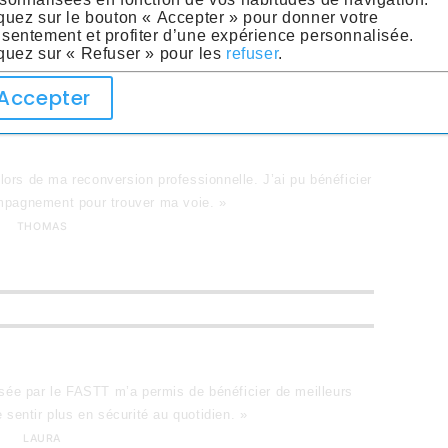
SOPHIE
quez sur le bouton « Accepter » pour donner votre
sentement et profiter d’une expérience personnalisée.
quez sur « Refuser » pour les
refuser
.
Accepter
lors de ma reconversion professionnelle. J’ai pu bénéficier
mpagnement pour trouver ma voie. »
THOMAS
sée par le FASTT m’a permis de bénéficier de meilleurs
entir plus en sécurité au quotidien. »
LAURA