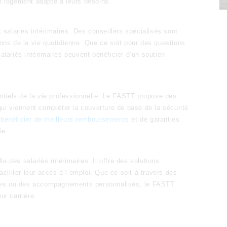
un logement adapté à leurs besoins.
salariés intérimaires. Des conseillers spécialisés sont
tions de la vie quotidienne. Que ce soit pour des questions
salariés intérimaires peuvent bénéficier d’un soutien
ntiels de la vie professionnelle. Le FASTT propose des
i viennent compléter la couverture de base de la sécurité
e
bénéficier de meilleurs remboursements
et de garanties
ie.
e des salariés intérimaires. Il offre des solutions
iliter leur accès à l’emploi. Que ce soit à travers des
nces ou des accompagnements personnalisés, le FASTT
ur carrière.