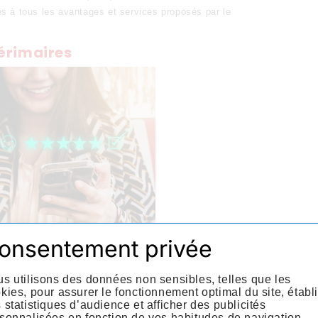
cès à tous les avantages et services proposés par le
érimaires
onsentement privée
s utilisons des données non sensibles, telles que les
kies, pour assurer le fonctionnement optimal du site, établi
gement rapidement lors de ma mission d’intérim. L’aide
 statistiques d’audience et afficher des publicités
 de garantie a été d’une grande aide. »
sonnalisées en fonction de vos habitudes de navigation.