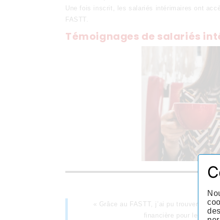
Une fois inscrit, les salariés intérimaires ont ac
FASTT.
Témoignages de salariés int
C
Nou
coo
« Grâce au FASTT, j’ai pu trouver un lo
des
financière pour le dépôt
per