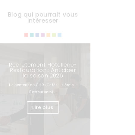
Blog qui pourrait vous
intéresser
Recrutement Hôtellerie-
Restauration : Anticiper
la saison 2026
Le secteur du CHR (Cafés – Hôtels –
Restaurants)...
Lire plus