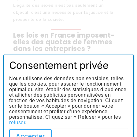
L’égalité des sexes n’est pas seulement un
objectif, c’est une nécessité pour la justice et la
prospérité de la société.
Les lois en France imposent-
elles des quotas de femmes
dans les entreprises ?
Oui, la loi Copé-Zimmermann impose aux
Consentement privée
grandes entreprises d’avoir au moins 40% de
femmes dans leurs conseils d’administration.
Nous utilisons des données non sensibles, telles
Quelles sanctions existent
que les cookies, pour assurer le fonctionnement
pour le non-respect des lois
optimal du site, établir des statistiques d’audience
et afficher des publicités personnalisées en
sur l’égalité professionnelle ?
fonction de vos habitudes de navigation. Cliquez
sur le bouton « Accepter » pour donner votre
Les entreprises qui ne respectent pas les lois sur
consentement et profiter d’une expérience
l’égalité professionnelle peuvent être
personnalisée. Cliquez sur « Refuser » pour les
sanctionnées
financièrement
et être contraintes à
refuser
.
mettre en place des actions correctives.
Accepter