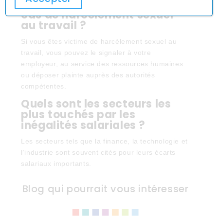
Comment puis-je signaler un
cas de harcèlement sexuel
au travail ?
Si vous êtes victime de harcèlement sexuel au
travail, vous pouvez le signaler à votre
employeur, au service des ressources humaines
ou déposer plainte auprès des autorités
compétentes.
Quels sont les secteurs les
plus touchés par les
inégalités salariales ?
Les secteurs tels que la finance, la technologie et
l’industrie sont souvent cités pour leurs écarts
salariaux importants.
Blog qui pourrait vous intéresser